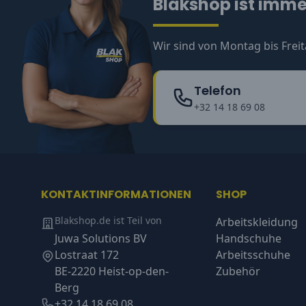
Blakshop ist immer
Wir sind von Montag bis Freit
Telefon
+32 14 18 69 08
KONTAKTINFORMATIONEN
SHOP
Blakshop.de ist Teil von
Arbeitskleidung
Juwa Solutions BV
Handschuhe
Lostraat 172
Arbeitsschuhe
BE-2220 Heist-op-den-
Zubehör
Berg
+32 14 18 69 08