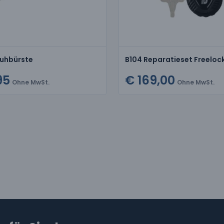
huhbürste
95
€ 169,00
Ohne MwSt.
Ohne MwSt.