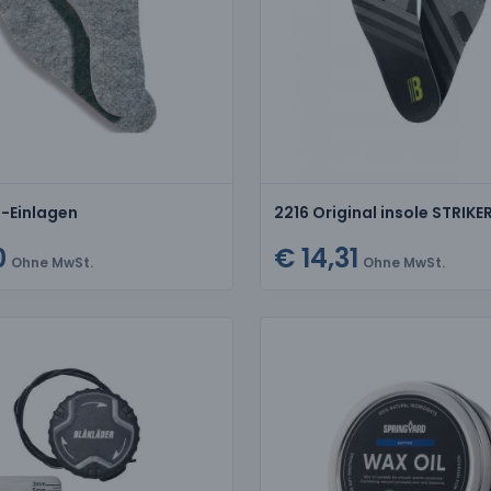
z-Einlagen
2216 Original insole STRIKE
0
€ 14,31
Ohne MwSt.
Ohne MwSt.