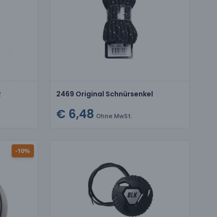
R
2469 Original Schnürsenkel
€ 6,48
Ohne MwSt.
-10%