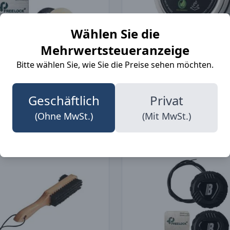
Wählen Sie die
Mehrwertsteueranzeige
Bitte wählen Sie, wie Sie die Preise sehen möchten.
B102 Reparaturset Freelock Schuhe Schwarz/Mittelgrau
2229 Wax Oil
Geschäftlich
Privat
85
€ 8,55
Ohne MwSt.
Ohne MwSt.
(Ohne MwSt.)
(Mit MwSt.)
-10%