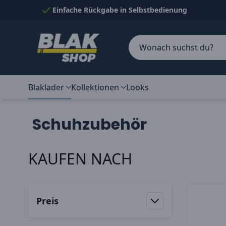
Skip to Content
Einfache Rückgabe in Selbstbedienung
Blaklader
Kollektionen
Looks
Schuhzubehör
KAUFEN NACH
Zur Produktliste springen
Preis
filter