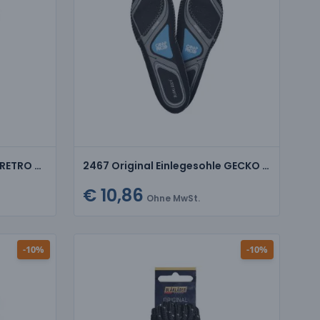
2462 Original Einlegesohle RETRO & ELITE
2467 Original Einlegesohle GECKO & CRADLE
€ 10,86
Ohne MwSt.
-10%
-10%