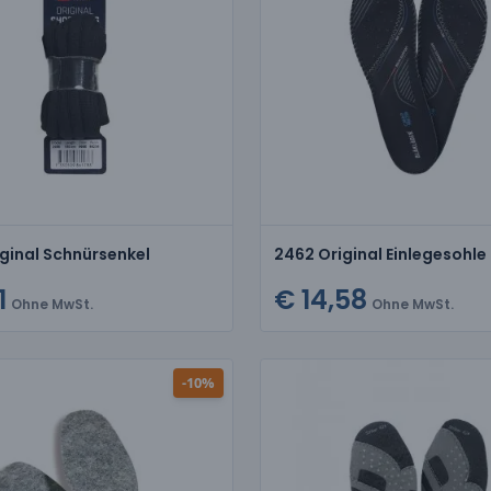
ginal Schnürsenkel
1
€ 14,58
Ohne MwSt.
Ohne MwSt.
-10%