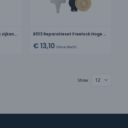
B104 Reparatieset Freelock zijkant Lage Veiligheidsschoenen
B103 Reparatieset Freelock Hoge Winter Veiligheidsschoenen
€ 13,10
Ohne MwSt.
Show