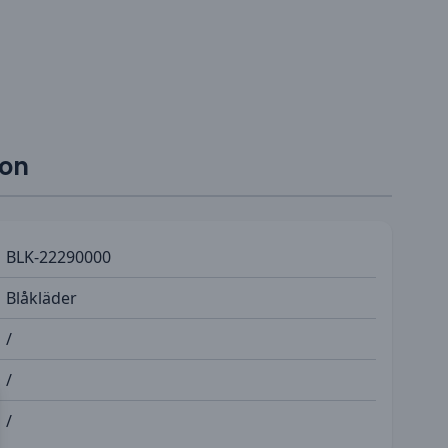
ion
BLK-22290000
Blåkläder
/
/
/