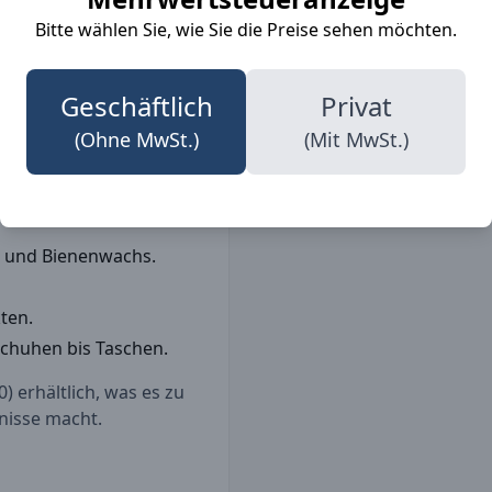
sondern auch einfach in
Bitte wählen Sie, wie Sie die Preise sehen möchten.
auch unter extremen
ader 2229 Wachsöl
lange halten und stets gut
Geschäftlich
Privat
le, die die Langlebigkeit
(Ohne MwSt.)
(Mit MwSt.)
a- und Bienenwachs.
ten.
 Schuhen bis Taschen.
) erhältlich, was es zu
fnisse macht.