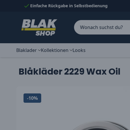
Skip to Content
Einfache Rückgabe in Selbstbedienung
Blaklader
Kollektionen
Looks
Blåkläder 2229 Wax Oil
-10%