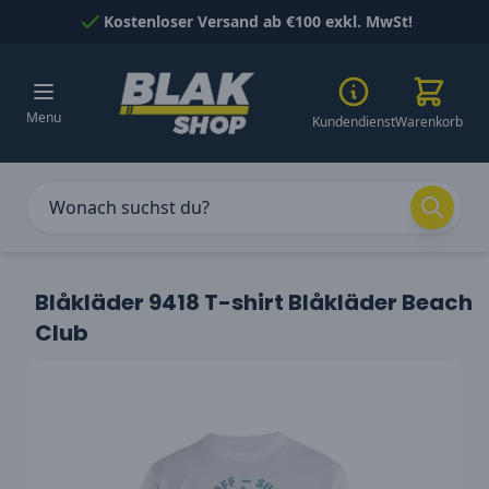
Skip to Content
Kostenloser Versand ab €100 exkl. MwSt!
Menu
Kundendienst
Warenkorb
Blåkläder 9418 T-shirt Blåkläder Beach
Club