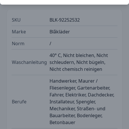
SKU
BLK-92252532
Marke
Blåkläder
Norm
/
40° C, Nicht bleichen, Nicht
Waschanleitung
schleudern, Nicht bügeln,
Nicht chemisch reinigen
Handwerker, Maurer /
Fliesenleger, Gartenarbeiter,
Fahrer, Elektriker, Dachdecker,
Berufe
Installateur, Spengler,
Mechaniker, Straßen- und
Bauarbeiter, Bodenleger,
Betonbauer