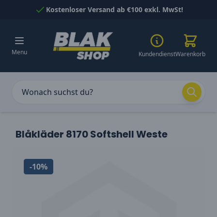
Skip to Content
Kostenloser Versand ab €100 exkl. MwSt!
Menu
Kundendienst
Warenkorb
Blåkläder 8170 Softshell Weste
-10%