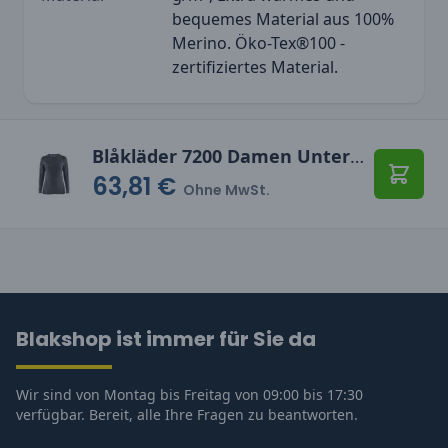
bequemes Material aus 100%
Merino. Öko-Tex®100 -
zertifiziertes Material.
Blåkläder 7200 Damen Unterhemd WARM, 100% Merinowolle
63,81 €
In den
Ohne MwSt.
Blakshop ist immer für Sie da
Wir sind von Montag bis Freitag von 09:00 bis 17:30
verfügbar. Bereit, alle Ihre Fragen zu beantworten.