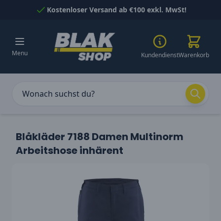
Skip to Content
Kostenloser Versand ab €100 exkl. MwSt!
Menu
Kundendienst
Warenkorb
Blåkläder 7188 Damen Multinorm
Arbeitshose inhärent