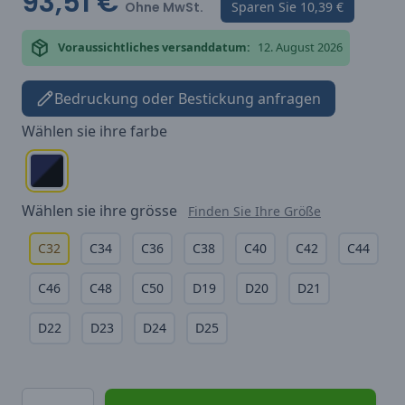
93,51 €
Ohne MwSt.
Sparen Sie
10,39 €
Voraussichtliches versanddatum:
12. August 2026
Bedruckung oder Bestickung anfragen
Wählen sie ihre
farbe
Wählen sie ihre
grösse
Finden Sie Ihre Größe
C32
C34
C36
C38
C40
C42
C44
C46
C48
C50
D19
D20
D21
D22
D23
D24
D25
Menge