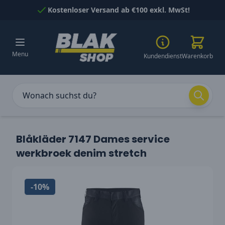
Skip to Content
Kostenloser Versand ab €100 exkl. MwSt!
Menu
Kundendienst
Warenkorb
Blåkläder 7147 Dames service
werkbroek denim stretch
-10%