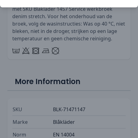
broek ook beschikbaar is in het herenmodel
met SKU
Blaklader 1457 Service werkbroek
denim stretch
. Voor het onderhoud van de
broek, volg de wasinstructies: Was op 40 °C, niet
bleken, niet in de droger, strijken op een lage
temperatuur en geen chemische reiniging.
More Information
SKU
BLK-71471147
Marke
Blåkläder
Norm
EN 14004