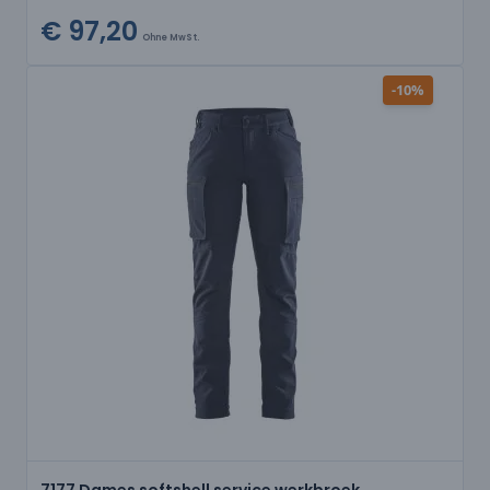
€ 97,20
Ohne MwSt.
-10%
7177 Dames softshell service werkbroek