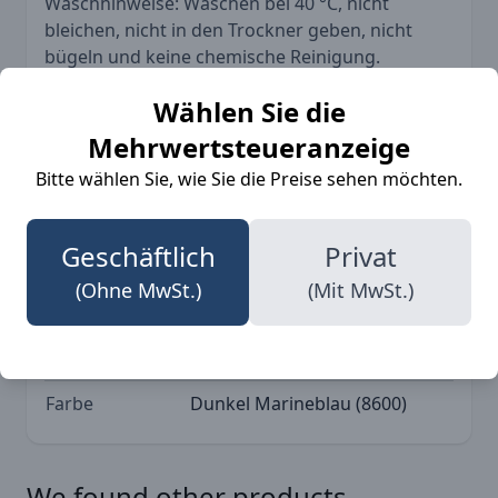
Waschhinweise: Waschen bei 40 °C, nicht
bleichen, nicht in den Trockner geben, nicht
bügeln und keine chemische Reinigung.
Wählen Sie die
Mehrwertsteueranzeige
Bitte wählen Sie, wie Sie die Preise sehen möchten.
More Information
Geschäftlich
Privat
(Ohne MwSt.)
(Mit MwSt.)
SKU
BLK-52202513
Marke
Blåkläder
Farbe
Dunkel Marineblau (8600)
We found other products
Drücken, um das Karussell zu überspringen