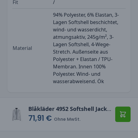
Fit
/
94% Polyester, 6% Elastan, 3-
Lagen Softshell beschichtet,
wind- und wasserdicht,
atmungsaktiv, 245g/m², 3-
Lagen Softshell, 4-Wege-
Material
Stretch. Außenseite aus
Polyester + Elastan / TPU-
Membran. Innen 100%
Polyester. Wind- und
wasserabweisend. Ök
Blåkläder 4952 Softshell Jacke Light
71,91 €
In den
Ohne MwSt.