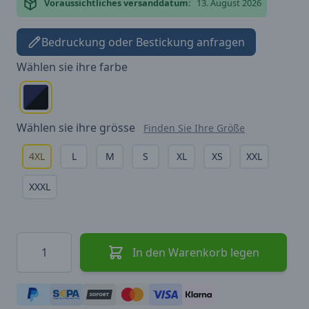
Voraussichtliches versanddatum:
13. August 2026
Bedruckung oder Bestickung anfragen
Wählen sie ihre
farbe
Wählen sie ihre
grösse
Finden Sie Ihre Größe
4XL
L
M
S
XL
XS
XXL
XXXL
Menge
In den Warenkorb legen