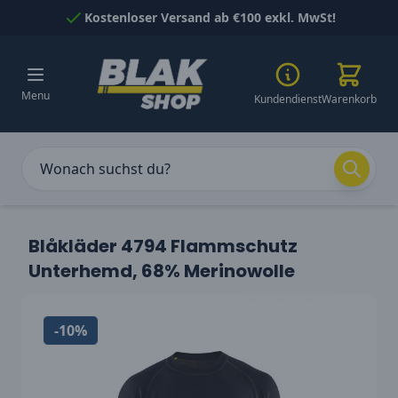
Skip to Content
Kostenloser Versand ab €100 exkl. MwSt!
Menu
Kundendienst
Warenkorb
Blåkläder 4794 Flammschutz
Unterhemd, 68% Merinowolle
-10%