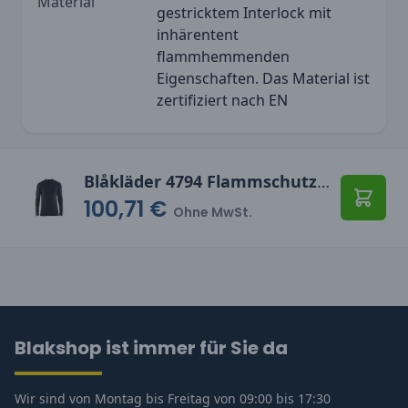
Material
gestricktem Interlock mit
inhärentent
flammhemmenden
Eigenschaften. Das Material ist
zertifiziert nach EN
Blåkläder 4794 Flammschutz Unterhemd, 68% Merinowolle
100,71 €
In den
Ohne MwSt.
Blakshop ist immer für Sie da
Wir sind von Montag bis Freitag von 09:00 bis 17:30