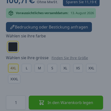
100,71 €
Ohne MwSt.
Sparen Sie
11,19 €
Voraussichtliches versanddatum:
13. August 2026
Bedruckung oder Bestickung anfragen
Wählen sie ihre
farbe
Wählen sie ihre
grösse
Finden Sie Ihre Größe
4XL
L
M
S
XL
XS
XXL
XXXL
Menge
In den Warenkorb legen