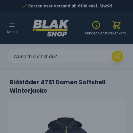
Skip to Content
Kostenloser Versand ab €100 exkl. MwSt!
Menu
Kundendienst
Warenkorb
Blåkläder 4751 Damen Softshell
Winterjacke