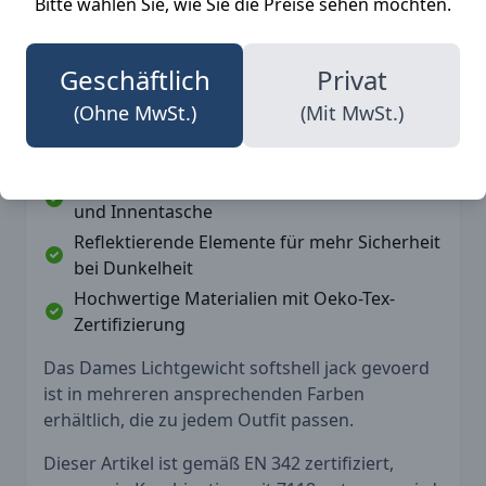
Bitte wählen Sie, wie Sie die Preise sehen möchten.
nicht auf Komfort verzichten möchten.
Vorteile
Geschäftlich
Privat
Leicht und angenehm zu tragen
(Ohne MwSt.)
(Mit MwSt.)
Wind- und wasserabweisend für optimalen
Schutz
Praktische Details wie verstellbare Kapuze
und Innentasche
Reflektierende Elemente für mehr Sicherheit
bei Dunkelheit
Hochwertige Materialien mit Oeko-Tex-
Zertifizierung
Das Dames Lichtgewicht softshell jack gevoerd
ist in mehreren ansprechenden Farben
erhältlich, die zu jedem Outfit passen.
Dieser Artikel ist gemäß EN 342 zertifiziert,