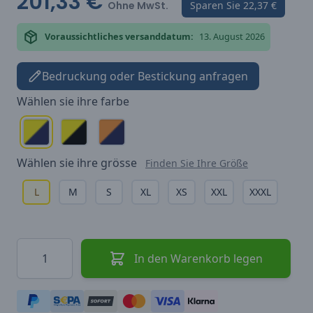
201,33 €
Ohne MwSt.
Sparen Sie
22,37 €
Voraussichtliches versanddatum:
13. August 2026
Bedruckung oder Bestickung anfragen
Wählen sie ihre
farbe
Wählen sie ihre
grösse
Finden Sie Ihre Größe
L
M
S
XL
XS
XXL
XXXL
Menge
In den Warenkorb legen