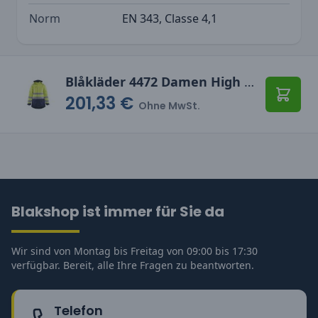
Norm
EN 343, Classe 4,1
Blåkläder 4472 Damen High Vis Winterparka
201,33 €
In den
Ohne MwSt.
Blakshop ist immer für Sie da
Wir sind von Montag bis Freitag von 09:00 bis 17:30
verfügbar. Bereit, alle Ihre Fragen zu beantworten.
Telefon