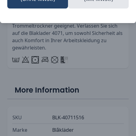
bei 60°C, Nicht bleichen, Nicht chemisch
reinigen, Nicht bügeln, Wäschetrockner -
niedrig, PRO: zum Trocknen im
Trommeltrockner geeignet. Verlassen Sie sich
auf die Blaklader 4071, um sowohl Sicherheit als
auch Komfort in Ihrer Arbeitskleidung zu
gewährleisten.
More Information
SKU
BLK-40711516
Marke
Blåkläder