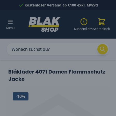
Skip to Content
Kostenloser Versand ab €100 exkl. MwSt!
Menu
Kundendienst
Warenkorb
Blåkläder 4071 Damen Flammschutz
Jacke
-10%