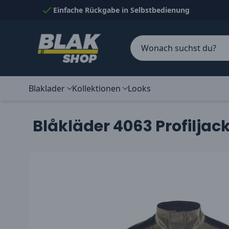
Skip to Content
Einfache Rückgabe in Selbstbedienung
Blaklader
Kollektionen
Looks
Blåkläder 4063 Profilja