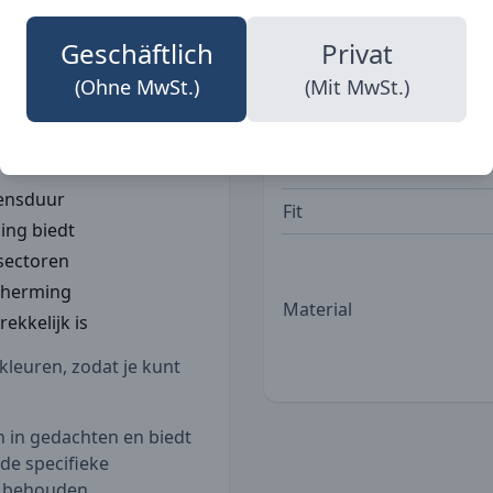
ok tal van handige
de sterke constructie en
Geschäftlich
Privat
ader bestand tegen
Taschen
(Ohne MwSt.)
(Mit MwSt.)
 de perfecte keuze voor
n hun werkkleding.
Norm
vensduur
Fit
ing biedt
 sectoren
cherming
Material
rekkelijk is
kleuren, zodat je kunt
 in gedachten en biedt
de specifieke
e behouden.