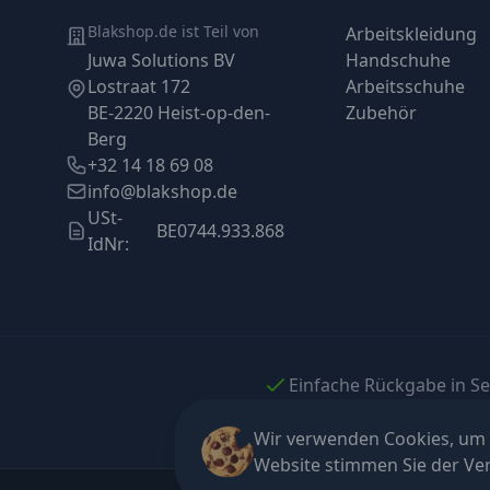
Blakshop.de ist Teil von
Arbeitskleidung
Juwa Solutions BV
Handschuhe
Lostraat 172
Arbeitsschuhe
BE-2220 Heist-op-den-
Zubehör
Berg
+32 14 18 69 08
info@blakshop.de
USt-
BE0744.933.868
IdNr:
Einfache Rückgabe in S
Wir verwenden Cookies, um I
Website stimmen Sie der V