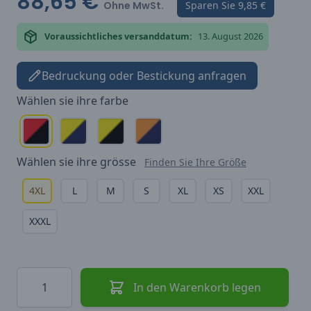
88,65 €
Ohne MwSt.
Sparen Sie
9,85 €
Voraussichtliches versanddatum:
13. August 2026
Bedruckung oder Bestickung anfragen
Wählen sie ihre
farbe
Wählen sie ihre
grösse
Finden Sie Ihre Größe
4XL
L
M
S
XL
XS
XXL
XXXL
Menge
In den Warenkorb legen