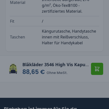
Material
g/m², Öko-Tex®100 -
zertifiziertes Material.
Fit
/
Kängurutasche, Handytasche
Taschen
innen mit Reißverschluss,
Halter für Handykabel
Blåkläder 3546 High Vis Kapuzensweater
88,65 €
In den
Ohne MwSt.
Blakshop ist immer für Sie da