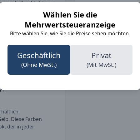
alerarbeiten bis hin zu
rlängerte Rücken
Wählen Sie die
 die hochwertigen
Mehrwertsteueranzeige
ngen des Arbeitsalltags
 von XS bis XXXL, ist es
Bitte wählen Sie, wie Sie die Preise sehen möchten.
Details
Geschäftlich
Privat
insätze
(Ohne MwSt.)
(Mit MwSt.)
gekomfort
n
uch
hältlich:
elb. Diese Farben
k, der in jeder