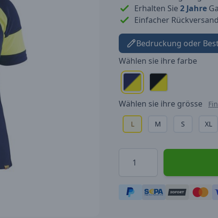
Erhalten Sie
2 Jahre
Gar
Einfacher Rückversan
Bedruckung oder Bes
Wählen sie ihre
farbe
Wählen sie ihre
grösse
Fi
L
M
S
XL
Menge