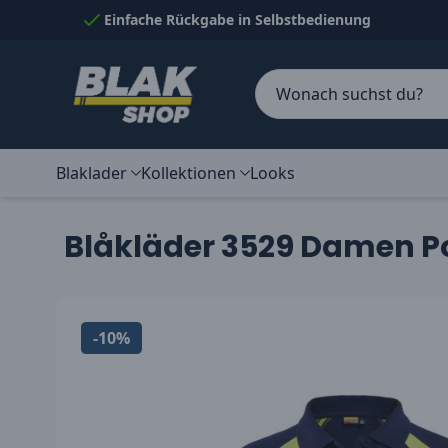
Skip to Content
Einfache Rückgabe in Selbstbedienung
Blaklader
Kollektionen
Looks
Blåkläder 3529 Damen Pol
-10%