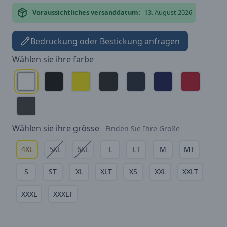
Voraussichtliches versanddatum:
13. August 2026
Bedruckung oder Bestickung anfragen
Wählen sie ihre
farbe
Wählen sie ihre
grösse
Finden Sie Ihre Größe
4XL
5XL
6XL
L
LT
M
MT
S
ST
XL
XLT
XS
XXL
XXLT
XXXL
XXXLT