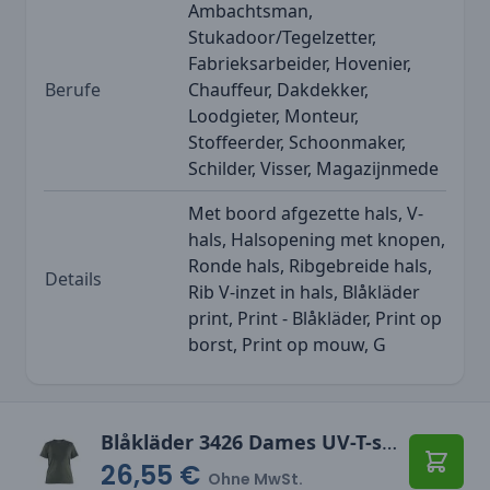
Ambachtsman,
Stukadoor/Tegelzetter,
Fabrieksarbeider, Hovenier,
Berufe
Chauffeur, Dakdekker,
Loodgieter, Monteur,
Stoffeerder, Schoonmaker,
Schilder, Visser, Magazijnmede
Met boord afgezette hals, V-
hals, Halsopening met knopen,
Ronde hals, Ribgebreide hals,
Details
Rib V-inzet in hals, Blåkläder
print, Print - Blåkläder, Print op
borst, Print op mouw, G
Blåkläder 3426 Dames UV-T-shirt
26,55 €
In den
Ohne MwSt.