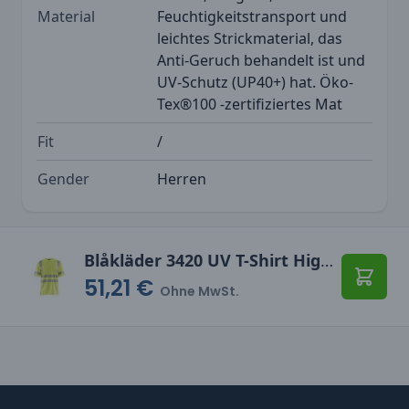
Material
Feuchtigkeitstransport und
leichtes Strickmaterial, das
Anti-Geruch behandelt ist und
UV-Schutz (UP40+) hat. Öko-
Tex®100 -zertifiziertes Mat
Fit
/
Gender
Herren
Blåkläder 3420 UV T-Shirt High Vis
51,21 €
In den
Ohne MwSt.