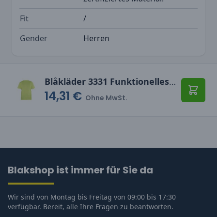
Fit
/
Gender
Herren
Blåkläder 3331 Funktionelles T-Shirt mit UV Schutz
14,31 €
In den
Ohne MwSt.
Blakshop ist immer für Sie da
Wir sind von Montag bis Freitag von 09:00 bis 17:30
verfügbar. Bereit, alle Ihre Fragen zu beantworten.