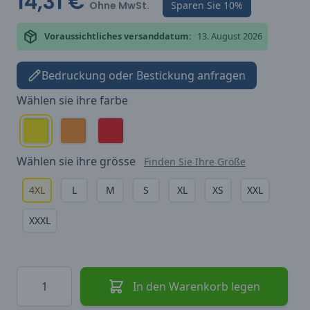
14,31 €
Ohne MwSt.
Sparen Sie
10%
Voraussichtliches versanddatum:
13. August 2026
Bedruckung oder Bestickung anfragen
Wählen sie ihre
farbe
Wählen sie ihre
grösse
Finden Sie Ihre Größe
4XL
L
M
S
XL
XS
XXL
XXXL
Menge
In den Warenkorb legen