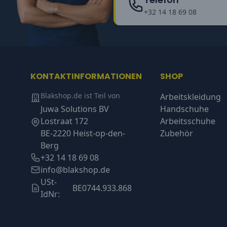
+32 14 18 69 08
KONTAKTINFORMATIONEN
SHOP
Blakshop.de ist Teil von
Arbeitskleidung
Juwa Solutions BV
Handschuhe
Lostraat 172
Arbeitsschuhe
BE-2220 Heist-op-den-
Zubehör
Berg
+32 14 18 69 08
info@blakshop.de
USt-
BE0744.933.868
IdNr: