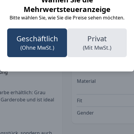
he 5er-Pack sorgt dafür,
Mehrwertsteueranzeige
ttet sind, egal ob bei
ielseitigkeit und den
Bitte wählen Sie, wie Sie die Preise sehen möchten.
Details
Geschäftlich
Privat
r hohen Tragekomfort
(Ohne MwSt.)
(Mit MwSt.)
Norm
bung
Material
arbe erhältlich: Grau
 Garderobe und ist ideal
Fit
Gender
dungsstück, sondern auch