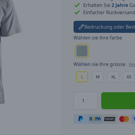
Erhalten Sie
2 Jahre
Gar
Einfacher Rückversan
Bedruckung oder Bes
Wählen sie ihre
farbe
Wählen sie ihre
grösse
Fi
L
M
XL
XS
Menge