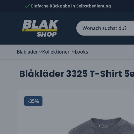
Skip to Content
Einfache Rückgabe in Selbstbedienung
Blaklader
Kollektionen
Looks
Blåkläder 3325 T-Shirt 5
-35%