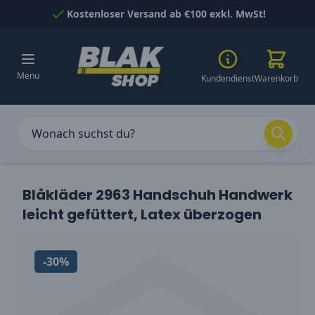
Skip to Content
Kostenloser Versand ab €100 exkl. MwSt!
Menu
Kundendienst
Warenkorb
Blåkläder 2963 Handschuh Handwerk
leicht gefüttert, Latex überzogen
-30%