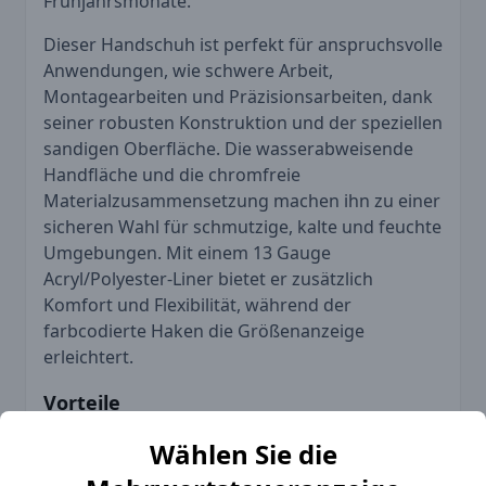
Frühjahrsmonate.
Dieser Handschuh ist perfekt für anspruchsvolle
Anwendungen, wie schwere Arbeit,
Montagearbeiten und Präzisionsarbeiten, dank
seiner robusten Konstruktion und der speziellen
sandigen Oberfläche. Die wasserabweisende
Handfläche und die chromfreie
Materialzusammensetzung machen ihn zu einer
sicheren Wahl für schmutzige, kalte und feuchte
Umgebungen. Mit einem 13 Gauge
Acryl/Polyester-Liner bietet er zusätzlich
Komfort und Flexibilität, während der
farbcodierte Haken die Größenanzeige
erleichtert.
Vorteile
Hohe Isolationsfähigkeit für kalte
Wählen Sie die
Umgebungen