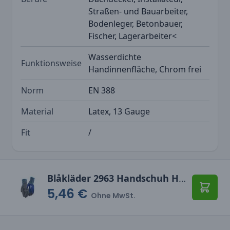
Straßen- und Bauarbeiter,
Bodenleger, Betonbauer,
Fischer, Lagerarbeiter<
Wasserdichte
Funktionsweise
Handinnenfläche, Chrom frei
Norm
EN 388
Material
Latex, 13 Gauge
Fit
/
Blåkläder 2963 Handschuh Handwerk leicht gefüttert, Latex überzogen
5,46 €
In den
Ohne MwSt.