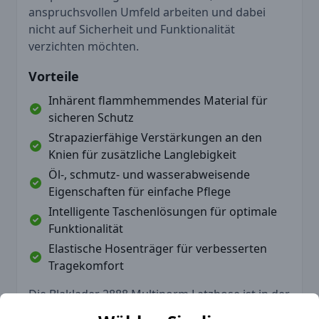
anspruchsvollen Umfeld arbeiten und dabei
nicht auf Sicherheit und Funktionalität
verzichten möchten.
Vorteile
Inhärent flammhemmendes Material für
sicheren Schutz
Strapazierfähige Verstärkungen an den
Knien für zusätzliche Langlebigkeit
Öl-, schmutz- und wasserabweisende
Eigenschaften für einfache Pflege
Intelligente Taschenlösungen für optimale
Funktionalität
Elastische Hosenträger für verbesserten
Tragekomfort
Die Blaklader 2888 Multinorm Latzhose ist in der
ansprechenden Farbe Marineblau/ High Vis Gelb