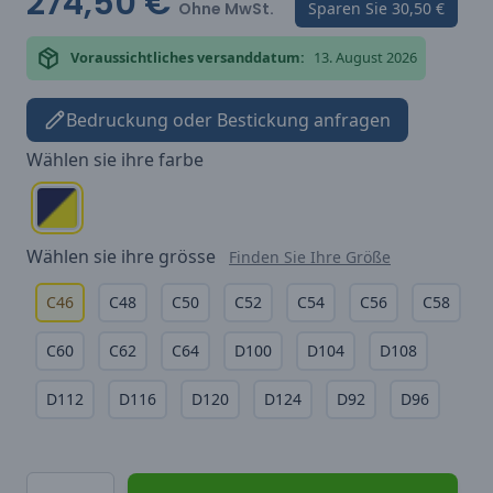
274,50 €
Ohne MwSt.
Sparen Sie
30,50 €
Voraussichtliches versanddatum:
13. August 2026
Bedruckung oder Bestickung anfragen
Wählen sie ihre
farbe
Wählen sie ihre
grösse
Finden Sie Ihre Größe
C46
C48
C50
C52
C54
C56
C58
C60
C62
C64
D100
D104
D108
D112
D116
D120
D124
D92
D96
Menge