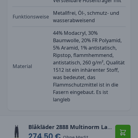
Verstellbare Hosenträger mit
Metallfrei, Öl-, schmutz- und
Funktionsweise
wasserabweisend
44% Modacryl, 30%
Baumwolle, 20% FR Polyamid,
5% Aramid, 1% antistatisch,
Ripstop, flammhemmend,
antistatisch, 260 g/m², Qualität
Material
1512 ist ein inhärenter Stoff,
was bedeutet, das
Flammschutzmittel ist in die
Fasern eingebaut. Es ist
langleb
Blåkläder 2888 Multinorm Latzhose Inhärent
274,50 €
In den
Ohne MwSt.