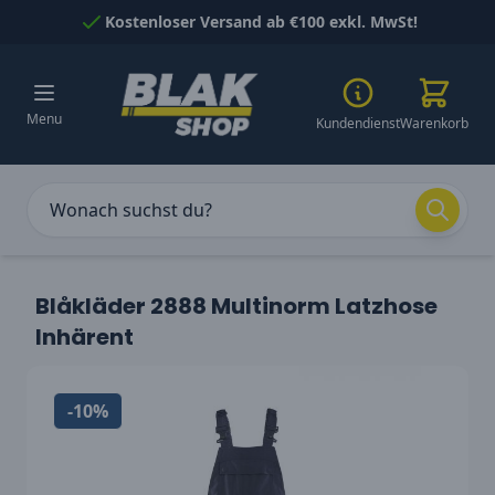
Skip to Content
Kostenloser Versand ab €100 exkl. MwSt!
Menu
Kundendienst
Warenkorb
Blåkläder 2888 Multinorm Latzhose
Inhärent
-10%