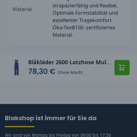
strapazierfähig und flexibel.
Material
Optimale Formstabilität und
exzellenter Tragekomfort.
Öko-Tex®100 -zertifiziertes
Material.
Blåkläder 2600 Latzhose Multifunktion
78,30 €
In den
Ohne MwSt.
Blakshop ist immer für Sie da
Wir sind von Montag bis Freitag von 09:00 bis 17:30