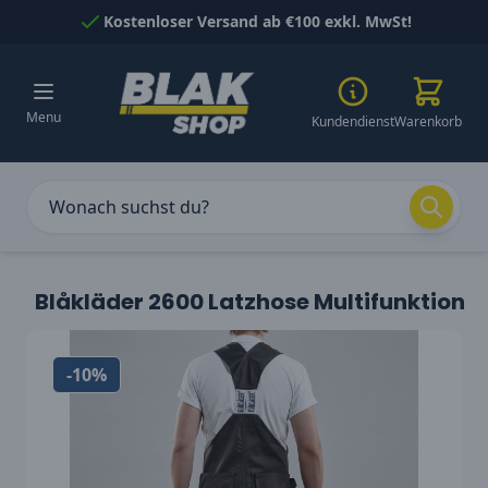
Skip to Content
Kostenloser Versand ab €100 exkl. MwSt!
Menu
Kundendienst
Warenkorb
Blåkläder 2600 Latzhose Multifunktion
-10%