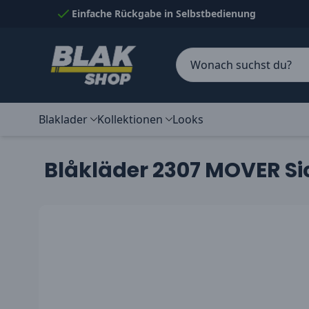
Skip to Content
Einfache Rückgabe in Selbstbedienung
Blaklader
Kollektionen
Looks
Blåkläder 2307 MOVER Si