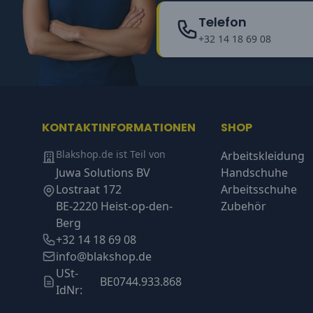
Telefon
+32 14 18 69 08
KONTAKTINFORMATIONEN
SHOP
Blakshop.de ist Teil von
Arbeitskleidung
Juwa Solutions BV
Handschuhe
Lostraat 172
Arbeitsschuhe
BE-2220 Heist-op-den-
Zubehör
Berg
+32 14 18 69 08
info@blakshop.de
USt-
BE0744.933.868
IdNr: