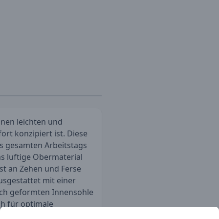
nen leichten und
t konzipiert ist. Diese
es gesamten Arbeitstags
s luftige Obermaterial
t an Zehen und Ferse
usgestattet mit einer
ch geformten Innensohle
h für optimale