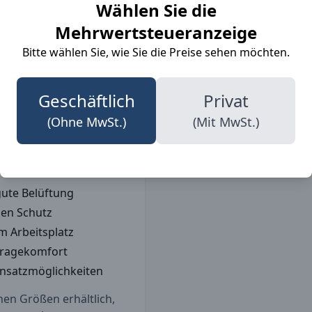
Wählen Sie die
 für verschiedene
Mehrwertsteueranzeige
n Lager, Service,
Bitte wählen Sie, wie Sie die Preise sehen möchten.
sten PU-Laufsohle und der
 PU-Zwischensohle ist
e speziellen
Geschäftlich
Privat
hes Einstellen und die
(Ohne MwSt.)
(Mit MwSt.)
er hervorragenden Wahl
n.
gute Belüftung
hen Schutz
m Arbeitsplatz
Tragekomfort
 Einsatzmöglichkeiten
nen Größen erhältlich,