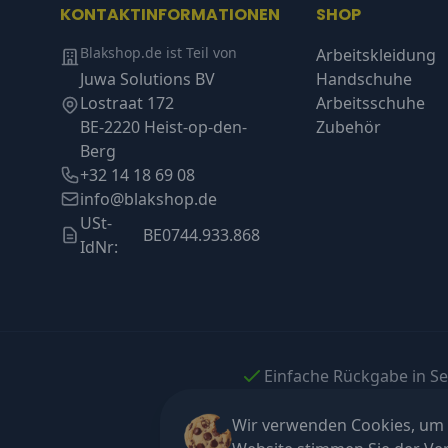
KONTAKTINFORMATIONEN
SHOP
Blakshop.de ist Teil von
Arbeitskleidung
Juwa Solutions BV
Handschuhe
Lostraat 172
Arbeitsschuhe
BE-2220 Heist-op-den-
Zubehör
Berg
+32 14 18 69 08
info@blakshop.de
USt-
BE0744.933.868
IdNr:
Einfache Rückgabe in S
Wir verwenden Cookies, um I