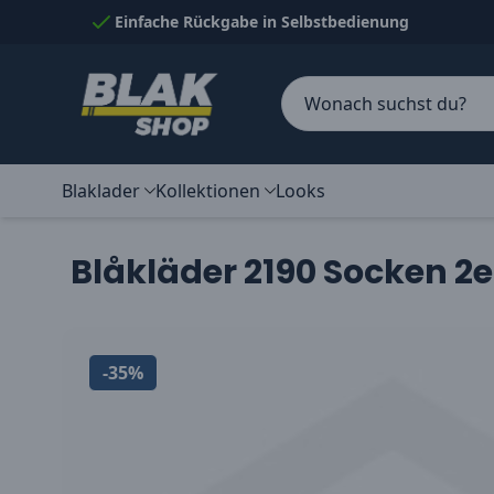
Skip to Content
Einfache Rückgabe in Selbstbedienung
Blaklader
Kollektionen
Looks
Blåkläder 2190 Socken 2
-35%