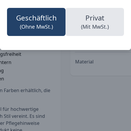
alien sorgen für
d die durchdachten
Berufe
Geschäftlich
Privat
ntieren. Vertrauen Sie
n Sie den Unterschied.
(Ohne MwSt.)
(Mit MwSt.)
Funktionsweise
nsatz
sfreiheit
Material
chtern
ng
en
n Farben erhältlich, die
el für hochwertige
 Stil vereint. Es sind
der Pflegehinweise
dukt keine