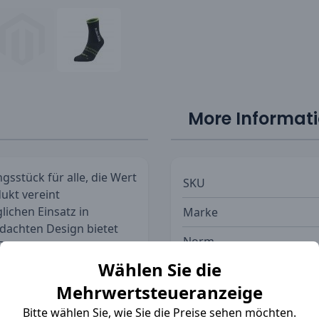
More Informat
gsstück für alle, die Wert
SKU
dukt vereint
lichen Einsatz in
Marke
achten Design bietet
Norm
 Passform, sondern auch
g erleichtern.
Wählen Sie die
Waschanleitung
Mehrwertsteueranzeige
iejenigen, die ein
hen, der Blaklader 2190
Bitte wählen Sie, wie Sie die Preise sehen möchten.