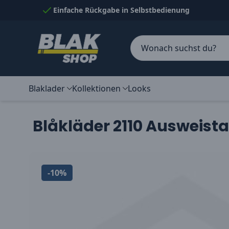
Skip to Content
Einfache Rückgabe in Selbstbedienung
Blaklader
Kollektionen
Looks
Blåkläder 2110 Ausweist
-10%