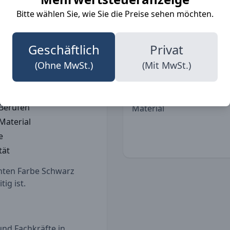
ptik sorgt, sondern auch
Berufe
Bitte wählen Sie, wie Sie die Preise sehen möchten.
eitsgröße passt sie
lus sind die robusten
ss bieten und den
Geschäftlich
Privat
Details
(Ohne MwSt.)
(Mit MwSt.)
lichen Gebrauch
 Berufen
Material
Material
e
tät
anten Farbe Schwarz
tig ist.
und Fachkräfte in