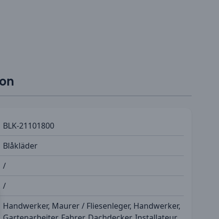
ion
BLK-21101800
Blåkläder
/
/
Handwerker, Maurer / Fliesenleger, Handwerker,
Gartenarbeiter, Fahrer, Dachdecker, Installateur,