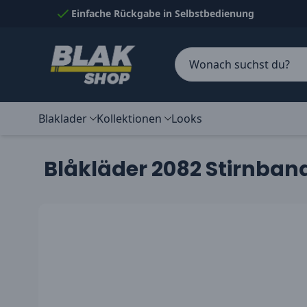
Skip to Content
Einfache Rückgabe in Selbstbedienung
Blaklader
Kollektionen
Looks
Blåkläder 2082 Stirnban