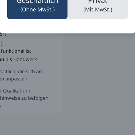
Geschäftlich
Privat
(Ohne MwSt.)
(Mit MwSt.)
Details
satz
ort
ng
funktional ist
Bau bis Handwerk
ltlich, die sich an
en anpassen.
uf Qualität und
ehinweise zu befolgen,
.