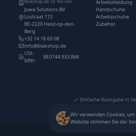
Blakshop.de ist Teil von
Arbeitskleidung
Juwa Solutions BV
Handschuhe
Lostraat 172
Arbeitsschuhe
BE-2220 Heist-op-den-
Zubehör
Berg
+32 14 18 69 08
info@blakshop.de
USt-
BE0744.933.868
IdNr:
Einfache Rückgabe in S
Wir verwenden Cookies, um I
Website stimmen Sie der V