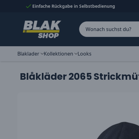
Skip to Content
Einfache Rückgabe in Selbstbedienung
Blaklader
Kollektionen
Looks
Blåkläder 2065 Strickmü