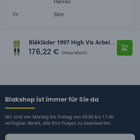
Herren
Fit
Slim
Blåkläder 1997 High Vis Arbeitshose 4-Wege-Stretch
176,22 €
In den
Ohne MwSt.
Blakshop ist immer für Sie da
Wir sind von Montag bis Freitag von 09:00 bis 17:30
verfügbar. Bereit, alle Ihre Fragen zu beantworten.