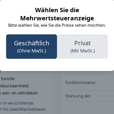
 met een focus op
Berufe
Wählen Sie die
hte materiaal met
fortabel blijft,
Mehrwertsteueranzeige
eft getapete naden voor
Bitte wählen Sie, wie Sie die Preise sehen möchten.
versterkte kniezakken,
Taschen
leband aan de achterkant
tails rond de benen
Geschäftlich
Privat
einig licht.
(Ohne MwSt.)
(Mit MwSt.)
Details
rt
s
 functie
Funktionsweise
a duurzaamheid
k aan- en uittrekken
Stärkung der
 in verschillende
h Vis Geel/Marineblauw