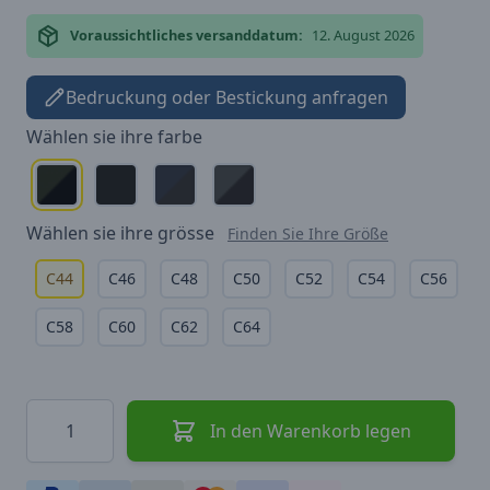
Voraussichtliches versanddatum:
12. August 2026
Bedruckung oder Bestickung anfragen
Wählen sie ihre
farbe
Wählen sie ihre
grösse
Finden Sie Ihre Größe
C44
C46
C48
C50
C52
C54
C56
C58
C60
C62
C64
Menge
In den Warenkorb legen