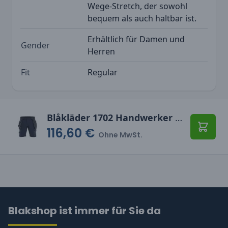
Wege-Stretch, der sowohl
bequem als auch haltbar ist.
Erhältlich für Damen und
Gender
Herren
Fit
Regular
Blåkläder 1702 Handwerker Shorts 4-Wege-Stretch
116,60 €
In den
Ohne MwSt.
Blakshop ist immer für Sie da