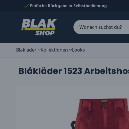
Skip to Content
Einfache Rückgabe in Selbstbedienung
Blaklader
Kollektionen
Looks
Blåkläder 1523 Arbeitsh