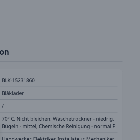
ion
BLK-15231860
Blåkläder
/
70° C, Nicht bleichen, Wäschetrockner - niedrig,
Bügeln - mittel, Chemische Reinigung - normal P
Handwerker, Elektriker, Installateur, Mechaniker,