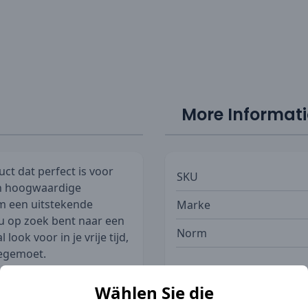
More Informat
uct dat perfect is voor
SKU
ijn hoogwaardige
em een uitstekende
Marke
nu op zoek bent naar een
Norm
ook voor in je vrije tijd,
tegemoet.
Waschanleitung
iksgemak en
Wählen Sie die
n hoogwaardige