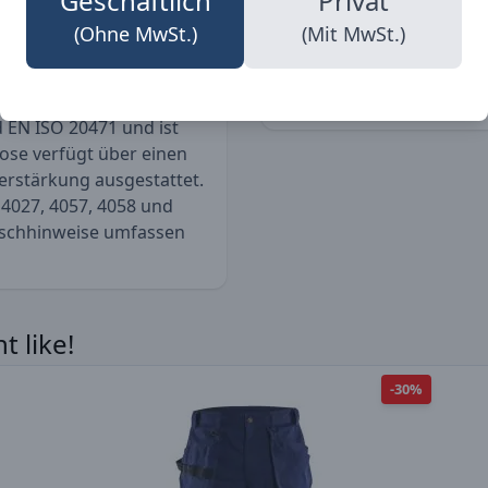
Geschäftlich
Privat
(Ohne MwSt.)
(Mit MwSt.)
Gender
Fit
ietet eine entspannte
 EN ISO 20471 und ist
Hose verfügt über einen
rstärkung ausgestattet.
 4027, 4057, 4058 und
schhinweise umfassen
 like!
-30%