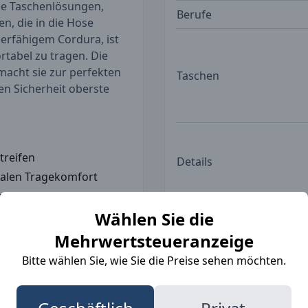
che Taschenlösungen,
Berufe
, die in die Hose
ierfähigem Cordura, ist
rtabel zu tragen. Die
macht sie zur perfekten
Taschen
en Sicherheit oberste
treifen
Details
alen Tragekomfort
und Zubehör
Funktionsweise
Wählen Sie die
höhte Sicherheit
Mehrwertsteueranzeige
Bitte wählen Sie, wie Sie die Preise sehen möchten.
rschiedenen attraktiven
Material
3), Marineblau/Orange
rboptionen bieten nicht