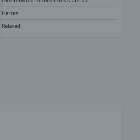
Öko-Tex®100 -zertifiziertes Material.
Herren
Relaxed