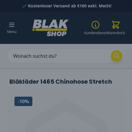
Skip to Content
Kostenloser Versand ab €100 exkl. MwSt!
Menu
Kundendienst
Warenkorb
Blåkläder 1465 Chinohose Stretch
-10%