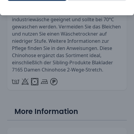
Die Blaklader 1465 Chinohose Stretch ist
industriewäsche geeignet und sollte bei 70°C
gewaschen werden. Vermeiden Sie das Bleichen
und nutzen Sie einen Wäschetrockner auf
niedriger Stufe. Weitere Informationen zur
Pflege finden Sie in den Anweisungen. Diese
Chinohose ergänzt das Sortiment ideal,
einschließlich der Sibling-Produkte
Blaklader
7165 Damen Chinohose 2-Wege-Stretch
.
More Information