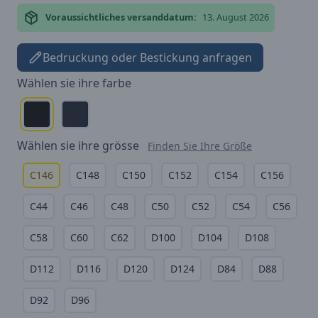
Voraussichtliches versanddatum:
13. August 2026
Bedruckung oder Bestickung anfragen
Wählen sie ihre
farbe
Wählen sie ihre
grösse
Finden Sie Ihre Größe
C146
C148
C150
C152
C154
C156
C44
C46
C48
C50
C52
C54
C56
C58
C60
C62
D100
D104
D108
D112
D116
D120
D124
D84
D88
D92
D96