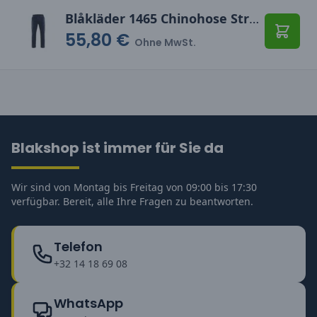
Blåkläder 1465 Chinohose Stretch
55,80 €
In den
Ohne MwSt.
Blakshop ist immer für Sie da
Wir sind von Montag bis Freitag von 09:00 bis 17:30
verfügbar. Bereit, alle Ihre Fragen zu beantworten.
Telefon
+32 14 18 69 08
WhatsApp