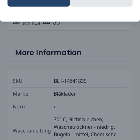
sicher sein, dass die Blaklader 1464 Garten
Shorts Ihre Erwartungen übertreffen werden.
More Information
SKU
BLK-14641835
Marke
Blåkläder
Norm
/
70° C, Nicht bleichen,
Wäschetrockner - niedrig,
Waschanleitung
Bügeln - mittel, Chemische