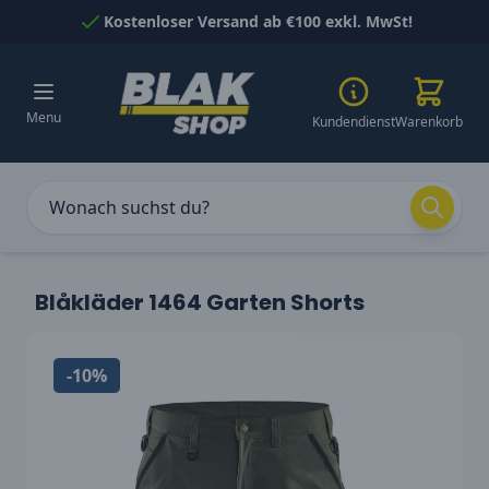
Skip to Content
Kostenloser Versand ab €100 exkl. MwSt!
Menu
Kundendienst
Warenkorb
Blåkläder 1464 Garten Shorts
-10%