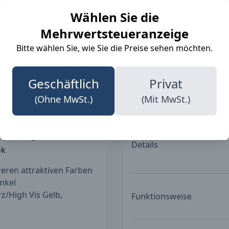
ich ideal für Handwerker,
Berufe
Wählen Sie die
äfte sowie Lagerarbeiter
eißverschlussfach und
Mehrwertsteueranzeige
t und Stil perfekt
Bitte wählen Sie, wie Sie die Preise sehen möchten.
gangenheit an!
Taschen
Geschäftlich
Privat
gsfreiheit
(Ohne MwSt.)
(Mit MwSt.)
en Komfort
Haltbarkeit
 Anpassung
Details
ok
reren attraktiven Farben
nkel
z/High Vis Gelb,
Funktionsweise