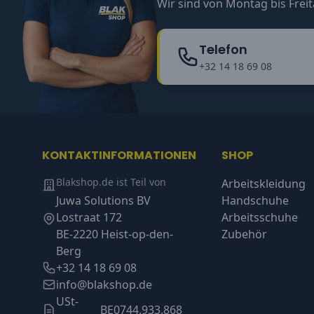
Wir sind von Montag bis Freit
Telefon
+32 14 18 69 08
KONTAKTINFORMATIONEN
SHOP
Blakshop.de ist Teil von
Arbeitskleidung
Juwa Solutions BV
Handschuhe
Lostraat 172
Arbeitsschuhe
BE-2220 Heist-op-den-
Zubehör
Berg
+32 14 18 69 08
info@blakshop.de
USt-
BE0744.933.868