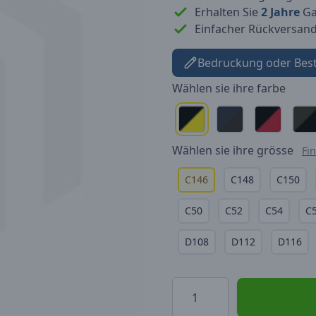
Erhalten Sie
2 Jahre
Gar
Einfacher Rückversan
Bedruckung oder Bes
Wählen sie ihre
farbe
Wählen sie ihre
grösse
Fi
C146
C148
C150
C50
C52
C54
C
D108
D112
D116
Menge