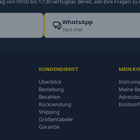
ag von 09:00 bis 17:30 verfügbar. Bereit, alle Ihre Fragen z
WhatsApp
Start chat
KUNDENDIENST
MEIN K
Überblick
Instrume
Bestellung
Meine Be
Bezahlen
Adressb
Rücksendung
Kontoin
Shipping
Größentabelle
Garantie