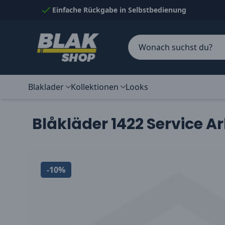
Skip to Content
Einfache Rückgabe in Selbstbedienung
Blaklader
Kollektionen
Looks
Blåkläder 1422 Service 
-10%