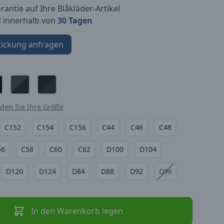
antie auf Ihre Blåkläder-Artikel
d innerhalb von
30 Tagen
tickung anfragen
nden Sie Ihre Größe
C152
C154
C156
C44
C46
C48
56
C58
C60
C62
D100
D104
D120
D124
D84
D88
D92
D96
In den Warenkorb legen