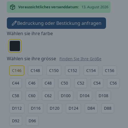
Voraussichtliches versanddatum:
13. August 2026
Bedruckung oder Bestickung anfragen
Wählen sie ihre
farbe
Wählen sie ihre
grösse
Finden Sie Ihre Größe
C146
C148
C150
C152
C154
C156
C44
C46
C48
C50
C52
C54
C56
C58
C60
C62
D100
D104
D108
D112
D116
D120
D124
D84
D88
D92
D96