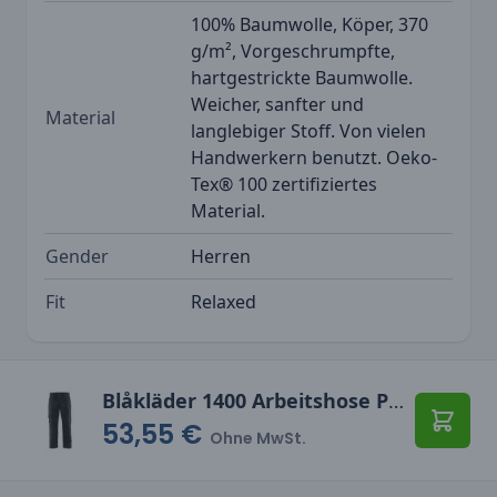
100% Baumwolle, Köper, 370
g/m², Vorgeschrumpfte,
hartgestrickte Baumwolle.
Weicher, sanfter und
Material
langlebiger Stoff. Von vielen
Handwerkern benutzt. Oeko-
Tex® 100 zertifiziertes
Material.
Gender
Herren
Fit
Relaxed
Blåkläder 1400 Arbeitshose Profil
53,55 €
In den
Ohne MwSt.