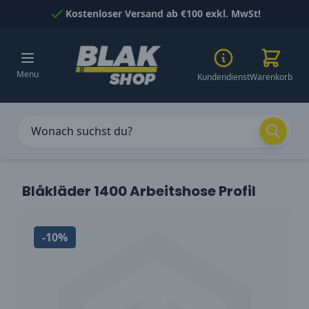
Skip to Content
Kostenloser Versand ab €100 exkl. MwSt!
Menu
Kundendienst
Warenkorb
Blåkläder 1400 Arbeitshose Profil
-10%