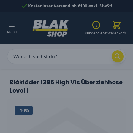
Skip to Content
Kostenloser Versand ab €100 exkl. MwSt!
Menu
Kundendienst
Warenkorb
Blåkläder 1385 High Vis Überziehhose
Level 1
-10%