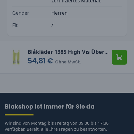
zertifiziertes Material.
Gender
Herren
Fit
/
Blåkläder 1385 High Vis Überziehhose Level 1
54,81 €
In den
Ohne MwSt.
Blakshop ist immer für Sie da
Wir sind von Montag bis Freitag von 09:00 bis 17:30
verfügbar. Bereit, alle Ihre Fragen zu beantworten.